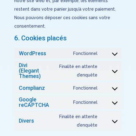
notre site web et, par exemple, les éléments
restent dans votre panier jusqu’à votre paiement.
Nous pouvons déposer ces cookies sans votre
consentement.
6. Cookies placés
WordPress
Fonctionnel
Consent
Divi
to
Finalité en attente
(Elegant
service
Consent
d’enquête
Themes)
wordpress
to
Complianz
Fonctionnel
service
Consent
Google
divi-
to
Fonctionnel
reCAPTCHA
Consent
(elegant-
service
to
Finalité en attente
themes)
complianz
Divers
service
Consent
d’enquête
google-
to