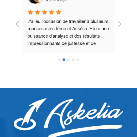
J'ai eu l'occasion de travailler à plusieurs 
Accom
reprises avec Irène et Askélia. Elle a une 
et sui
 j'ai 
puissance d'analyse et des résultats 
ssait 
impressionnants de justesse et de 
e, 
performance. Merci Irène.