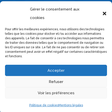
Tél : 06 85 40 83 33
Gérer le consentement aux
cookies
Accueil (sur RDV):
Le Patio
Place Victor et Hélène Basch
Pour offrir les meilleures expériences, nous utilisons des technologies
38090 Villefontaine
telles que les cookies pour stocker et/ou accéder aux informations
des appareils. Le fait de consentir à ces technologies nous permettra
de traiter des données telles que le comportement de navigation ou
Adresse postale :
les ID uniques sur ce site. Le fait de ne pas consentir ou de retirer son
11, chemin de l’étang
consentement peut avoir un effet négatif sur certaines caractéristiques
et fonctions.
38090 Vaulx-Milieu
—
(Vaulx-Milieu est à 15 min de Bourgoin-Jallieu,
Accepter
40 min de Lyon,
50 minutes de Grenoble,
Refuser
50 minutes de Chambery)
Voir les préférences
Politique de cookies
Mentions légales