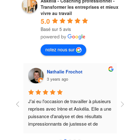
Askelia - Coaching professionnel -
Transformer les entreprises et mieux
vivre au travail
5.0
Basé sur 5 avis
notez nous sur
Nathalie Frochot
3 years ago
J'ai eu l'occasion de travailler à plusieurs 
Accom
reprises avec Irène et Askélia. Elle a une 
et sui
 j'ai 
puissance d'analyse et des résultats 
ssait 
impressionnants de justesse et de 
e, 
performance. Merci Irène.